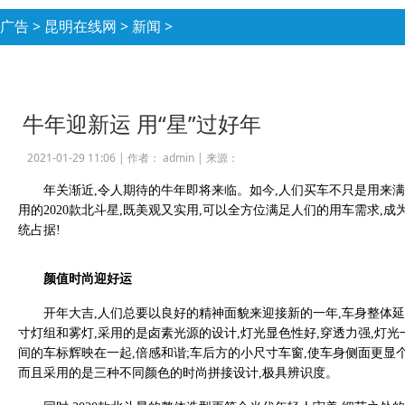
广告
>
昆明在线网
>
新闻
>
牛年迎新运 用“星”过好年
2021-01-29 11:06 |
作者： admin
|
来源：
年关渐近,令人期待的牛年即将来临。如今,人们买车不只是用来
用的2020款北斗星,既美观又实用,可以全方位满足人们的用车需求,成
统占据!
颜值时尚迎好运
开年大吉,人们总要以良好的精神面貌来迎接新的一年,车身整体延续
寸灯组和雾灯,采用的是卤素光源的设计,灯光显色性好,穿透力强,灯光一
间的车标辉映在一起,倍感和谐;车后方的小尺寸车窗,使车身侧面更显个
而且采用的是三种不同颜色的时尚拼接设计,极具辨识度。