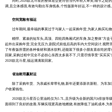
同时,2020款北斗星的整体造型更符合当代年轻人审美,细节之
调,且立体感强,有效勾勒出车身线条,个性版新年好运,不一样的设计感
空间宽敞有福运
过年期间,最幸福的事莫过于与家人一起采购年货,为家人购买礼物表
精悍、紧凑的短车头,高顶、四轮四角厢式的车身,加之整体“方盒子
起外出采购年货,完全无压力;剧院式前低后高的车内大空间设计,视野开阔
了年夜饭所需的各种食材和酒水饮料,还能装下很多小朋友喜欢吃的零食
回家,采购过程中完全不必担心东西太多装不下,只需尽情享受“买买买
2020款北斗星,福运满满装回家。
省油耐用赢财运
除了采购年货、为亲戚长辈带礼物,新年还要添新衣新鞋、为车加油
户收紧钱包。
2020款北斗星百公里油耗仅为5.7L,且升级为全新的国六b排放
面得到了良好的改善,车辆实现更高效地燃烧,有效降低了油耗成本,为努