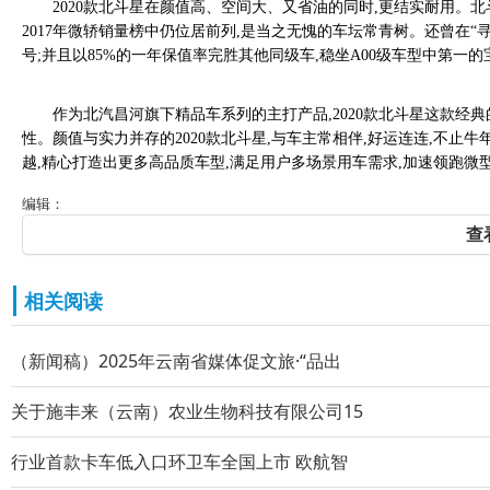
2020款北斗星在颜值高、空间大、又省油的同时,更结实耐用。北
2017年微轿销量榜中仍位居前列,是当之无愧的车坛常青树。还曾在“寻
号;并且以85%的一年保值率完胜其他同级车,稳坐A00级车型中第一的
作为北汽昌河旗下精品车系列的主打产品,2020款北斗星这款经典
性。颜值与实力并存的2020款北斗星,与车主常相伴,好运连连,不止牛
越,精心打造出更多高品质车型,满足用户多场景用车需求,加速领跑微
编辑：
查
相关阅读
（新闻稿）2025年云南省媒体促文旅·“品出
关于施丰来（云南）农业生物科技有限公司15
行业首款卡车低入口环卫车全国上市 欧航智