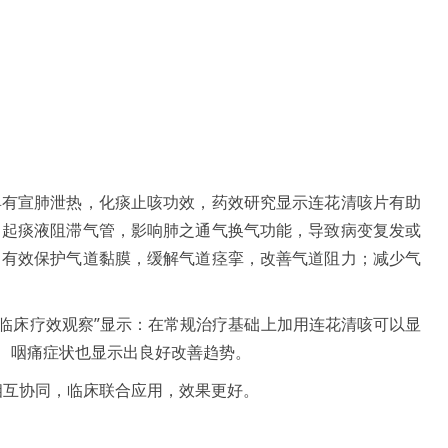
具有宣肺泄热，化痰止咳功效，药效研究显示连花清咳片有助
引起痰液阻滞气管，影响肺之通气换气功能，导致病变复发或
；有效保护气道黏膜，缓解气道痉挛，改善气道阻力；减少气
临床疗效观察”显示：在常规治疗基础上加用连花清咳可以显
、咽痛症状也显示出良好改善趋势。
相互协同，临床联合应用，效果更好。