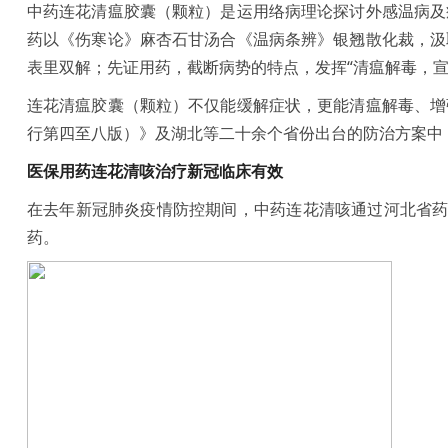
中药连花清瘟胶囊（颗粒）是运用络病理论探讨外感温病及
药以《伤寒论》麻杏石甘汤合《温病条辨》银翘散化裁，汲
表里双解；先证用药，截断病势的特点，发挥“清瘟解毒，宣
连花清瘟胶囊（颗粒）不仅能缓解症状，更能清瘟解毒、增
行第四至八版）》及湖北等二十余个省份出台的防治方案中
医保用药
连花清咳
治疗新冠临床
有效
在去年新冠肺炎疫情防控期间，中药连花清咳通过河北省药
药。