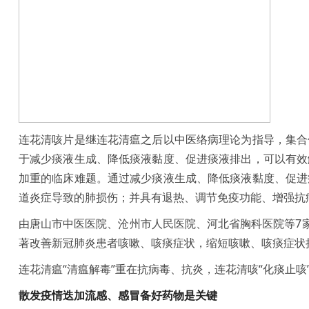
连花清咳片是继连花清瘟之后以中医络病理论为指导，集合
于减少痰液生成、降低痰液黏度、促进痰液排出，可以有效
加重的临床难题。通过减少痰液生成、降低痰液黏度、促进
道炎症导致的肺损伤；并具有退热、调节免疫功能、增强抗
由唐山市中医医院、沧州市人民医院、河北省胸科医院等7
著改善新冠肺炎患者咳嗽、咳痰症状，缩短咳嗽、咳痰症状
连花清瘟“清瘟解毒”重在抗病毒、抗炎，连花清咳“化痰止
散发疫情迭加流感、感冒
备好药物是关键