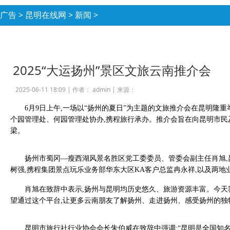
广告
>
昆明在线网
>
新闻
>
2025“大运扬州”景区文旅云南推介会
2025-06-11 18:09 |
作者： admin
|
来源：
6月9日上午,一场以“扬州的夏日”为主题的文旅推介会在昆明隆
个园管理处、何园管理处协办,携程旅行承办。推介会旨在向昆明市民
梁。
扬州市蜀冈—瘦西湖风景名胜区党工委委员、管委会副主任肖旭,
树强,携程集团景点玩乐业务部华东大区KA客户总监冉永祥,以及两地
肖旭在致辞中表示,扬州与昆明均历史悠久、旅游资源丰富。今天我
望通过这个平台,让更多云南朋友了解扬州、走进扬州、感受扬州的独
昆明市旅行社行业协会会长朱伯威在致辞中强调:“昆明是全国知名